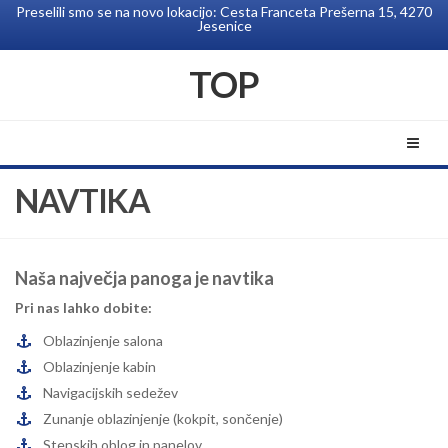
Preselili smo se na novo lokacijo: Cesta Franceta Prešerna 15, 4270
Jesenice
TOP
NAVTIKA
Naša največja panoga je navtika
Pri nas lahko dobite:
Oblazinjenje salona
Oblazinjenje kabin
Navigacijskih sedežev
Zunanje oblazinjenje (kokpit, sončenje)
Stenskih oblog in panelov